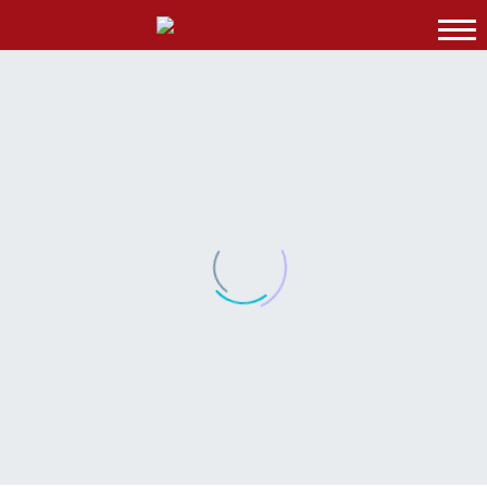
HOME
PORQUÊ BNI?
MEMBROS BNI
ABUNDÂNCIA
EVENTOS &
FORMAÇÕES
CONTATOS &
CANDIDATURA